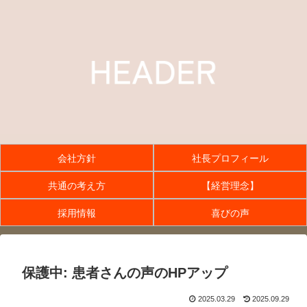
会社方針
社長プロフィール
共通の考え方
【経営理念】
採用情報
喜びの声
保護中: 患者さんの声のHPアップ
2025.03.29
2025.09.29