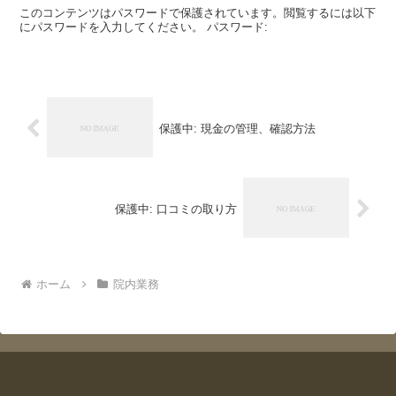
このコンテンツはパスワードで保護されています。閲覧するには以下
にパスワードを入力してください。 パスワード:
保護中: 現金の管理、確認方法
保護中: 口コミの取り方
ホーム
院内業務