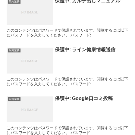
保護中: カルテ出しマニュアル
院内業務
このコンテンツはパスワードで保護されています。閲覧するには以下
にパスワードを入力してください。 パスワード:
保護中: ライン健康情報送信
院内業務
このコンテンツはパスワードで保護されています。閲覧するには以下
にパスワードを入力してください。 パスワード:
保護中: Google口コミ投稿
院内業務
このコンテンツはパスワードで保護されています。閲覧するには以下
にパスワードを入力してください。 パスワード: