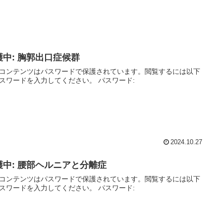
護中: 胸郭出口症候群
コンテンツはパスワードで保護されています。閲覧するには以下
スワードを入力してください。 パスワード:
2024.10.27
護中: 腰部ヘルニアと分離症
コンテンツはパスワードで保護されています。閲覧するには以下
スワードを入力してください。 パスワード: