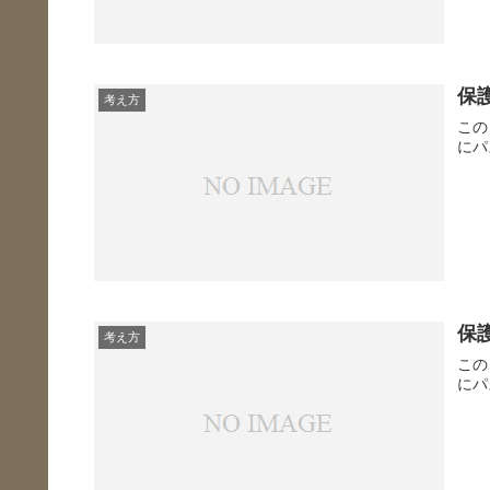
保
考え方
この
にパ
保
考え方
この
にパ