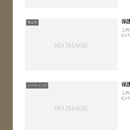
保
考え方
この
にパ
保
ミーティング
この
にパ