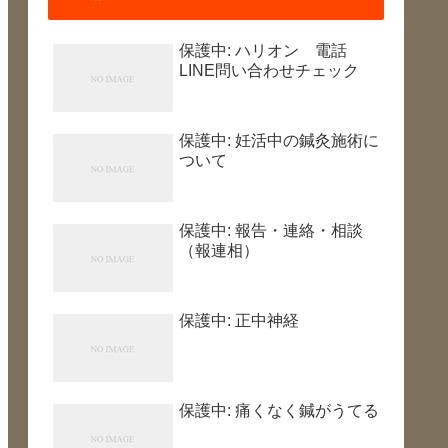
保護中: ハリオン 電話
LINE問い合わせチェック
保護中: 妊活中の鍼灸施術に
ついて
保護中: 報告・連絡・相談
（報連相）
保護中: 正中神経
保護中: 痛くなく鍼がうてる