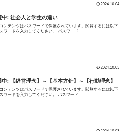
2024.10.04
護中: 社会人と学生の違い
コンテンツはパスワードで保護されています。閲覧するには以下
スワードを入力してください。 パスワード:
2024.10.03
護中: 【経営理念】～【基本方針】～【行動理念】
コンテンツはパスワードで保護されています。閲覧するには以下
スワードを入力してください。 パスワード: