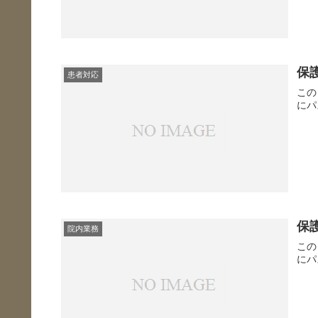
保
患者対応
この
にパ
保
院内業務
この
にパ