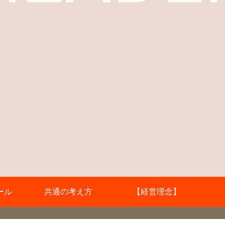
ール
共通の考え方
【経営理念】