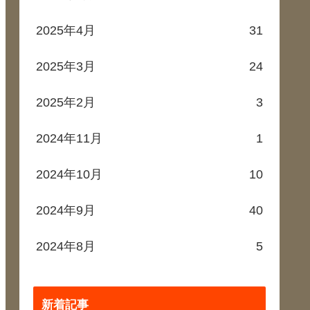
2025年4月
31
2025年3月
24
2025年2月
3
2024年11月
1
2024年10月
10
2024年9月
40
2024年8月
5
新着記事