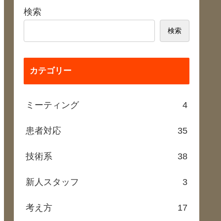
検索
検索
カテゴリー
ミーティング
4
患者対応
35
技術系
38
新人スタッフ
3
考え方
17