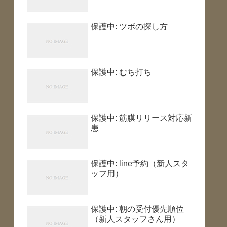
保護中: ツボの探し方
保護中: むち打ち
保護中: 筋膜リリース対応新
患
保護中: line予約（新人スタ
ッフ用）
保護中: 朝の受付優先順位
（新人スタッフさん用）