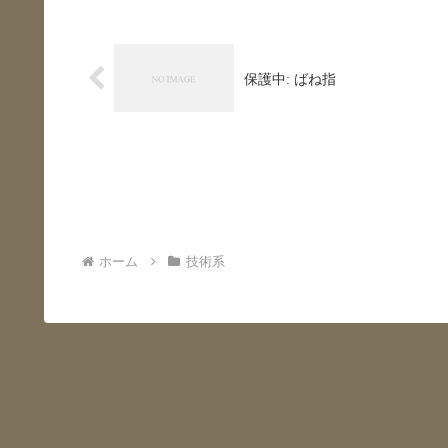
保護中: ばね指
ホーム
技術系