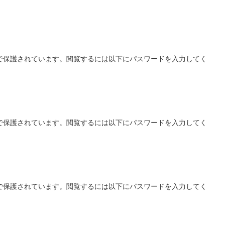
で保護されています。閲覧するには以下にパスワードを入力してく
で保護されています。閲覧するには以下にパスワードを入力してく
で保護されています。閲覧するには以下にパスワードを入力してく