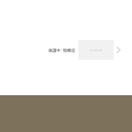
保護中: 頸椎症