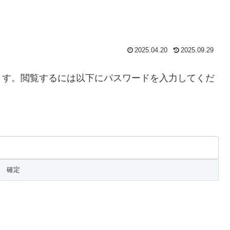
2025.04.20
2025.09.29
ます。閲覧するには以下にパスワードを入力してくだ