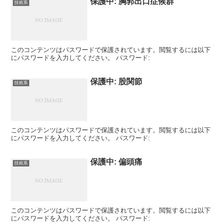
保護中: 胸郭出口症候群
技術系
このコンテンツはパスワードで保護されています。閲覧するには以下
にパスワードを入力してください。 パスワード:
保護中: 股関節
技術系
このコンテンツはパスワードで保護されています。閲覧するには以下
にパスワードを入力してください。 パスワード:
保護中: 偏頭痛
技術系
このコンテンツはパスワードで保護されています。閲覧するには以下
にパスワードを入力してください。 パスワード: