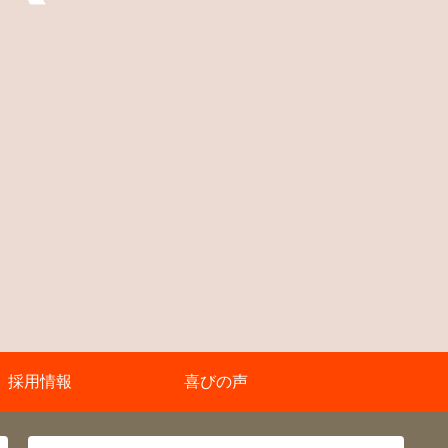
採用情報
喜びの声