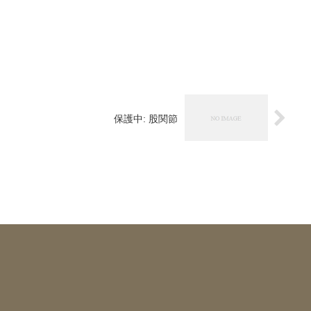
保護中: 股関節