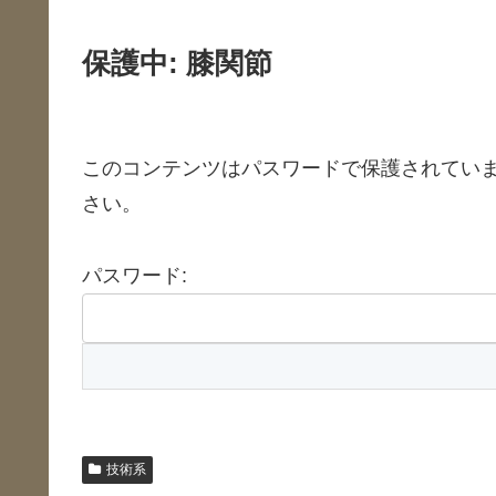
保護中: 膝関節
このコンテンツはパスワードで保護されてい
さい。
パスワード:
技術系