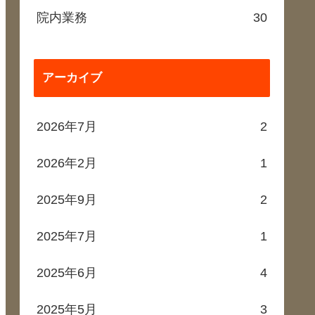
院内業務
30
アーカイブ
2026年7月
2
2026年2月
1
2025年9月
2
2025年7月
1
2025年6月
4
2025年5月
3