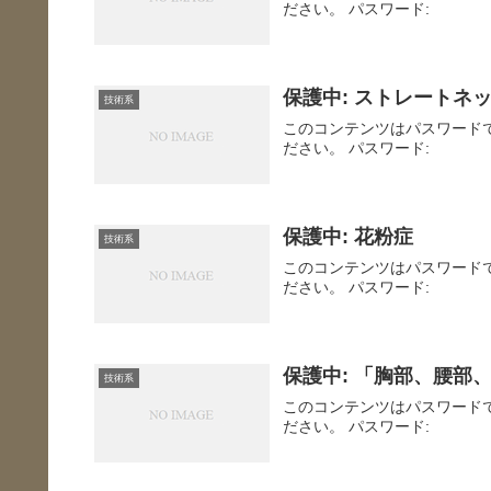
ださい。 パスワード:
保護中: ストレートネ
技術系
このコンテンツはパスワード
ださい。 パスワード:
保護中: 花粉症
技術系
このコンテンツはパスワード
ださい。 パスワード:
保護中: 「胸部、腰部
技術系
このコンテンツはパスワード
ださい。 パスワード: