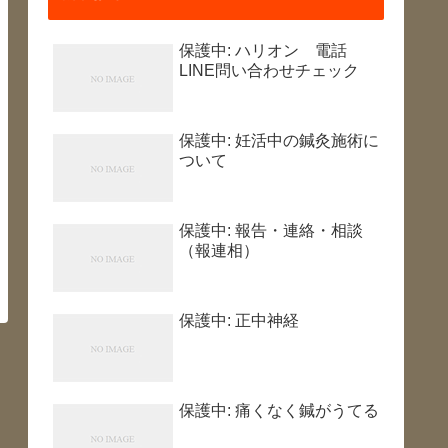
保護中: ハリオン 電話
LINE問い合わせチェック
保護中: 妊活中の鍼灸施術に
ついて
保護中: 報告・連絡・相談
（報連相）
保護中: 正中神経
保護中: 痛くなく鍼がうてる