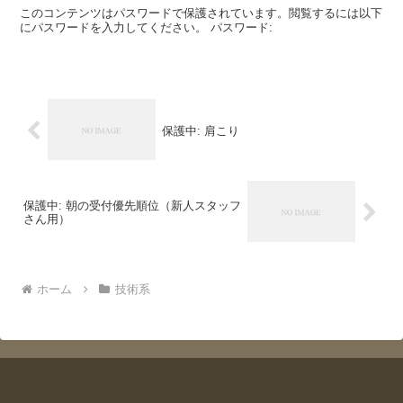
このコンテンツはパスワードで保護されています。閲覧するには以下
にパスワードを入力してください。 パスワード:
保護中: 肩こり
保護中: 朝の受付優先順位（新人スタッフ
さん用）
ホーム
技術系