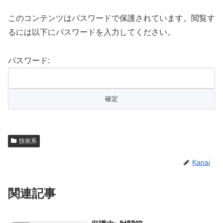
このコンテンツはパスワードで保護されています。閲覧す
るには以下にパスワードを入力してください。
パスワード:
技術系
Kanai
関連記事