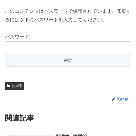
このコンテンツはパスワードで保護されています。閲覧す
るには以下にパスワードを入力してください。
パスワード:
技術系
Kanai
関連記事