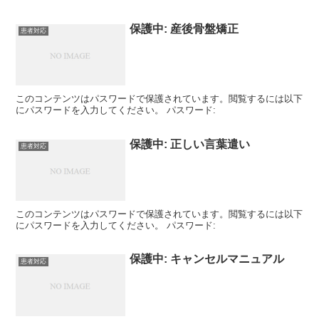
保護中: 産後骨盤矯正
患者対応
このコンテンツはパスワードで保護されています。閲覧するには以下
にパスワードを入力してください。 パスワード:
保護中: 正しい言葉遣い
患者対応
このコンテンツはパスワードで保護されています。閲覧するには以下
にパスワードを入力してください。 パスワード:
保護中: キャンセルマニュアル
患者対応